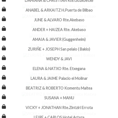
DAHIANA & CHRISTIAN Rte.Gozkoetxe
ANABEL & ARKAITZ H.Puerta de Bilbao
JUNE & ALVARO Rte.Akebaso
ANDER + HAIZEA Rte. Akebaso
AMAIA & JAVIER (Guggenheim)
ZURIÑE + JOSEPH San pelaio ( Bakio)
WENDY & JAVI
ELENA & NATXO Rte. Etxegana
LAURA & JAIME Palacio el Molinar
BEATRIZ & ROBERTO Komentu Maitea
SUSANA + MANU
VICKY + JONATHAN Rte.Zintziri Errota
LEIRE + CARLOS Hotel Artaza